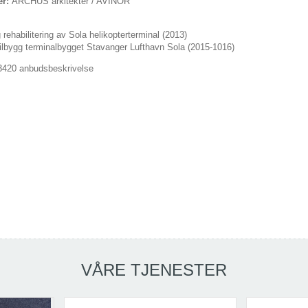
er:
ARCHUS arkitekter / AVINOR
ehabilitering av Sola helikopterterminal (2013)
ilbygg terminalbygget Stavanger Lufthavn Sola (2015-1016)
420 anbudsbeskrivelse
VÅRE TJENESTER